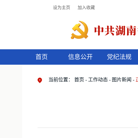
设为主页
加入收藏
首页
信息公开
党纪法规
领导机构
党内法规
监督曝光
执纪审查
廉润湖湘
资料库
工作程序
国家法律
信访举报
党纪政务处分
湖湘好家风
组织机构
纪法课堂
清风文苑
预
漫
当前位置：
首页
工作动态
图片新闻