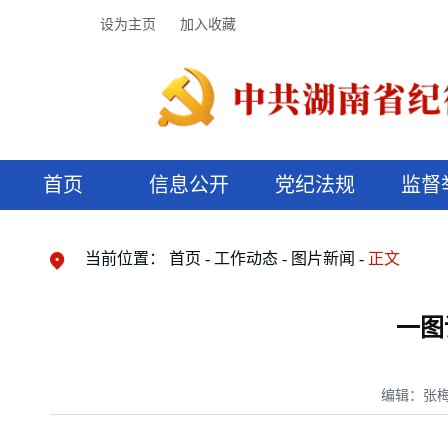
设为主页
加入收藏
首页
信息公开
党纪法规
监督
领导机构
党内法规
监督曝光
执纪审查
廉润湖湘
资料库
工作程序
国家法律
信访举报
党纪政务处分
湖湘好家风
组织机构
纪法课堂
清风文苑
预决算信
漫说纪法
当前位置：
首页
工作动态
图片新闻
正文
一图
编辑：张