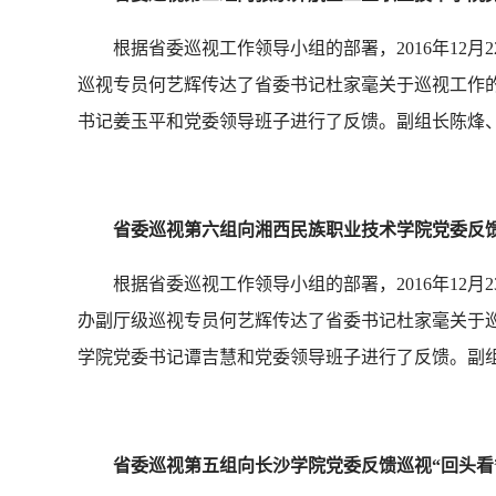
根据省委巡视工作领导小组的部署，2016年12月
巡视专员何艺辉传达了省委书记杜家毫关于巡视工作
书记姜玉平和党委领导班子进行了反馈。副组长陈烽
省委巡视第六组向湘西民族职业技术学院党委反馈
根据省委巡视工作领导小组的部署，2016年12月
办副厅级巡视专员何艺辉传达了省委书记杜家毫关于
学院党委书记谭吉慧和党委领导班子进行了反馈。副
省委巡视第五组向长沙学院党委反馈巡视“回头看