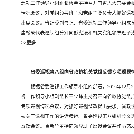
巡视工作领导小组组长傅奎主持召开向省人大常委会
情况会议，对党组领导班子和党组主要负责人抓好巡
出席会议。省纪委副书记、省委巡视工作领导小组成
唐松成代表巡视组分别向彭宪法和机关党组领导班子
>>更多
省委巡视第八组向省政协机关党组反馈专项巡视
根据省委巡视工作领导小组的部署，2016年12月
视工作领导小组副组长王少峰主持召开向省政协党组
专项巡视情况会议，对抓好巡视整改提出要求。省政
毫关于巡视工作的讲话精神。省委巡视第八组组长文
反馈会议。袁新华主持向领导班子反馈会议并作表态