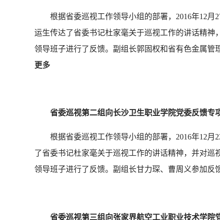
根据省委巡视工作领导小组的部署，2016年12月
运生传达了省委书记杜家毫关于巡视工作的讲话精神
领导班子进行了反馈。副组长郭固权和省有色金属管
更多
省委巡视第二组向长沙卫生职业学院党委反馈专
根据省委巡视工作领导小组的部署，2016年12月
了省委书记杜家毫关于巡视工作的讲话精神，并对巡
领导班子进行了反馈。副组长甘力琛、曹周义参加反
省委巡视第三组向张家界航空工业职业技术学院党