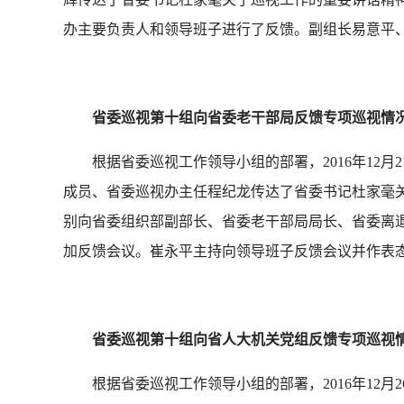
办主要负责人和领导班子进行了反馈。副组长易意平
省委巡视第十组向省委老干部局反馈专项巡视情
根据省委巡视工作领导小组的部署，2016年12月
成员、省委巡视办主任程纪龙传达了省委书记杜家毫
别向省委组织部副部长、省委老干部局局长、省委离退
加反馈会议。崔永平主持向领导班子反馈会议并作表
省委巡视第十组向省人大机关党组反馈专项巡视
根据省委巡视工作领导小组的部署，2016年12月