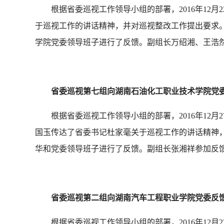
根据省委巡视工作领导小组的部署，2016年12月
于巡视工作的讲话精神，并对巡视整改工作提出要求
学院党委领导班子进行了反馈。副组长万绍湘、王浩
省委巡视第七组向湖南石油化工职业技术学院党委
根据省委巡视工作领导小组的部署，2016年12月
国玉传达了省委书记杜家毫关于巡视工作的讲话精神
华和党委领导班子进行了反馈。副组长张湘祥参加反
省委巡视第二组向湖南汽车工程职业学院党委反馈
根据省委巡视工作领导小组的部署，2016年12月