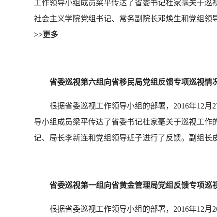
工作领导小组成员梁平传达了省委书记杜家毫关于巡
社会主义学院党组书记、常务副院长邓焕生和党组领
>>更多
省委巡视第六组向省移民局党组反馈专项巡视情
根据省委巡视工作领导小组的部署，2016年12月
导小组成员梁平传达了省委书记杜家毫关于巡视工作
记、局长李新连和党组领导班子进行了反馈。副组长
省委巡视第一组向省黄金管理局党组反馈专项巡
根据省委巡视工作领导小组的部署，2016年12月