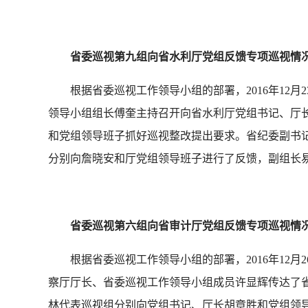
省委巡视第九组向省水利厅党组反馈专项巡视情
根据省委巡视工作领导小组的部署，2016年12月
领导小组组长傅奎主持召开向省水利厅党组书记、厅
和党组领导班子抓好巡视整改提出要求。省纪委副书
分别向詹晓安和厅党组领导班子进行了反馈，副组长
省委巡视第六组向省审计厅党组反馈专项巡视情
根据省委巡视工作领导小组的部署，2016年12月
察厅厅长、省委巡视工作领导小组成员许显辉传达了
林代表巡视组分别向党组书记、厅长胡章胜和党组领