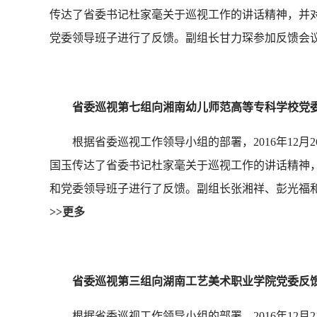
传达了省委书记杜家毫关于巡视工作的讲话精神，并
党委领导班子进行了反馈。副组长甘力琛参加反馈会
省委巡视第七组向湘南幼儿师范高等专科学校党委
根据省委巡视工作领导小组的部署，2016年12月
国玉传达了省委书记杜家毫关于巡视工作的讲话精神
和党委领导班子进行了反馈。副组长张湘祥、彭光福
>>更多
省委巡视第三组向湖南工艺美术职业学院党委反
根据省委巡视工作领导小组的部署，2016年12月