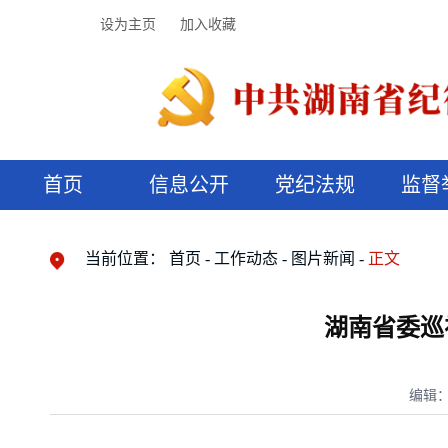
设为主页
加入收藏
首页
信息公开
党纪法规
监督
领导机构
党内法规
监督曝光
执纪审查
廉润湖湘
资料库
工作程序
国家法律
信访举报
党纪政务处分
湖湘好家风
组织机构
纪法课堂
清风文苑
预决算信
漫说纪法
当前位置：
首页
工作动态
图片新闻
正文
湖南省委巡
编辑