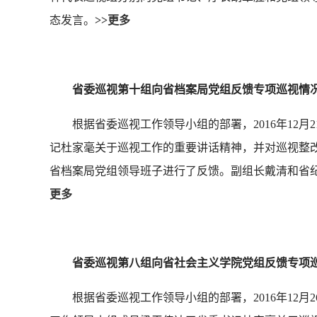
态发言。
>>更多
省委巡视第十组向省档案局党组反馈专项巡视情
根据省委巡视工作领导小组的部署，2016年12月
记杜家毫关于巡视工作的重要讲话精神，并对巡视整
省档案局党组领导班子进行了反馈。副组长戴清和省
更多
省委巡视第八组向省社会主义学院党组反馈专项
根据省委巡视工作领导小组的部署，2016年12月