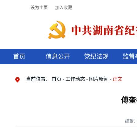
设为主页
加入收藏
首页
信息公开
党纪法规
监督
领导机构
党内法规
监督曝光
执纪审查
廉润湖湘
资料库
工作程序
国家法律
信访举报
党纪政务处分
湖湘好家风
组织机构
纪法课堂
清风文苑
预决算信
漫说纪法
当前位置：
首页
工作动态
图片新闻
正文
傅奎
编辑