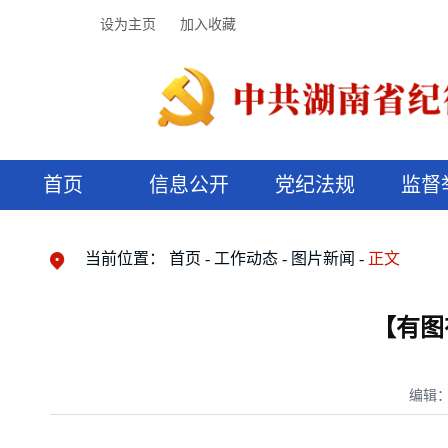
设为主页
加入收藏
首页
信息公开
党纪法规
监督
领导机构
党内法规
监督曝光
执纪审查
廉润湖湘
资料库
工作程序
国家法律
信访举报
党纪政务处分
湖湘好家风
组织机构
纪法课堂
清风文苑
预决算信
漫说纪法
当前位置：
首页
工作动态
图片新闻
正文
【有图
编辑