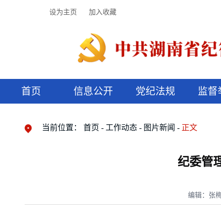
设为主页
加入收藏
首页
信息公开
党纪法规
监督
领导机构
党内法规
监督曝光
执纪审查
廉润湖湘
资料库
工作程序
国家法律
信访举报
党纪政务处分
湖湘好家风
组织机构
纪法课堂
清风文苑
预决算信
漫说纪法
当前位置：
首页
工作动态
图片新闻
正文
纪委管
编辑：张