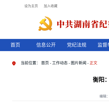
设为主页
加入收藏
首页
信息公开
党纪法规
监督
领导机构
党内法规
监督曝光
执纪审查
廉润湖湘
资料库
工作程序
国家法律
信访举报
党纪政务处分
湖湘好家风
组织机构
纪法课堂
清风文苑
预决算信
漫说纪法
当前位置：
首页
工作动态
图片新闻
正文
衡阳
编辑