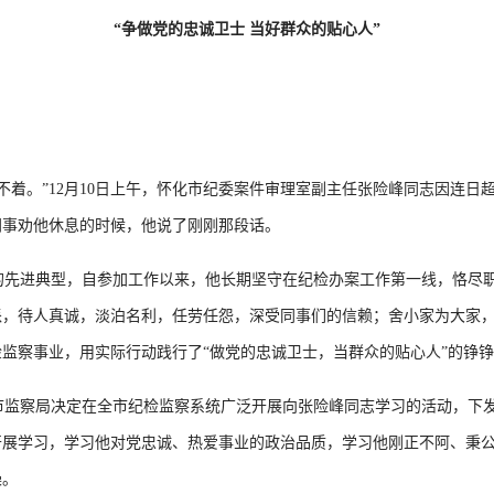
“争做党的忠诚卫士 当好群众的贴心人”
着。”12月10日上午，怀化市纪委案件审理室副主任张险峰同志因连日
同事劝他休息的时候，他说了刚刚那段话。
先进典型，自参加工作以来，他长期坚守在纪检办案工作第一线，恪尽职
派，待人真诚，淡泊名利，任劳任怨，深受同事们的信赖；舍小家为大家
监察事业，用实际行动践行了“做党的忠诚卫士，当群众的贴心人”的铮
监察局决定在全市纪检监察系统广泛开展向张险峰同志学习的活动，下发
开展学习，学习他对党忠诚、热爱事业的政治品质，学习他刚正不阿、秉
操。