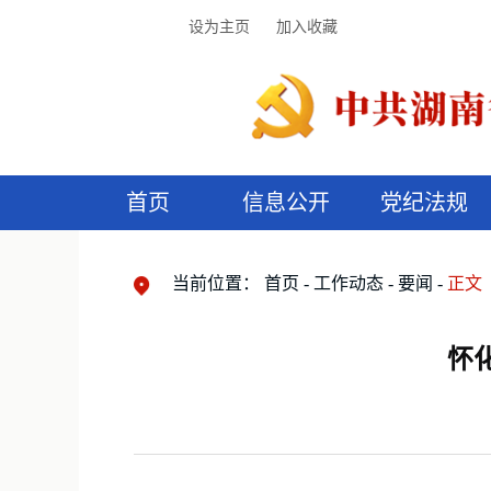
设为主页
加入收藏
首页
信息公开
党纪法规
领导机构
党内法规
监督曝光
执纪审查
廉润湖湘
资料库
工作程序
国家法律
信访举报
党纪政务处分
湖湘好家风
组织机构
纪法课堂
清风文苑
预
漫
当前位置：
首页
工作动态
要闻
正文
怀