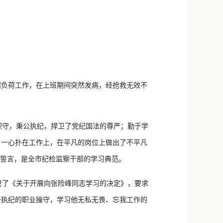
新浪微博
QQ
微信
超负荷工作，在上班期间突然发病，经抢救无效不
守，秉公执纪，捍卫了党纪国法的尊严；勤于学
，一心扑在工作上，在平凡的岗位上做出了不平凡
铮誓言，是全市纪检监察干部的学习典范。
了《关于开展向张险峰同志学习的决定》，要求
公执纪的职业操守，学习他无私无畏、忘我工作的