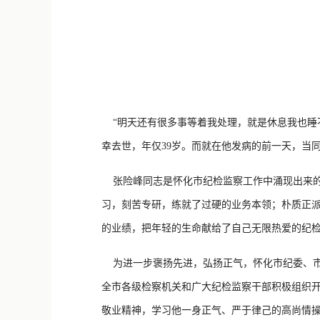
“明天还有很多事等着我处理，就是休息我也睡不
幸去世，年仅39岁。而就在他发病的前一天，当
张险峰同志是怀化市纪检监察工作中涌现出来的
习，刻苦专研，练就了过硬的业务本领；朴质正
的业绩，把年轻的生命献给了自己无限热爱的纪检
为进一步褒扬先进，弘扬正气，怀化市纪委、市
全市各级检察机关和广大纪检监察干部积极组织
敬业精神，学习他一身正气、严于律己的高尚情