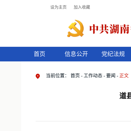
设为主页
加入收藏
首页
信息公开
党纪法规
领导机构
党内法规
监督曝光
执纪审查
廉润湖湘
资料库
工作程序
国家法律
信访举报
党纪政务处分
湖湘好家风
组织机构
纪法课堂
清风文苑
预
漫
当前位置：
首页
工作动态
要闻
正文
道