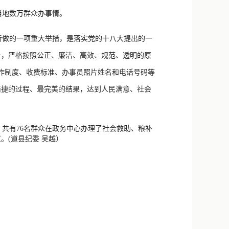
新浪微博
当地数万群众办事情。
QQ
做的一项重大举措，是落实党的十八大提出的一
微信
备，严格按照公正、廉洁、高效、规范、透明的原
工作制度、收费标准、办事员照片姓名和电话号码等
简捷的过程、最完美的结果，达到人民满意、社会
共有76名群众在政务中心办理了社会救助、粮补
(道县纪委 吴越）