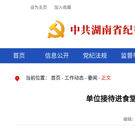
设为主页
加入收藏
首页
信息公开
党纪法规
监督
领导机构
党内法规
监督曝光
执纪审查
廉润湖湘
资料库
工作程序
国家法律
信访举报
党纪政务处分
湖湘好家风
组织机构
纪法课堂
清风文苑
预决算信
漫说纪法
当前位置：
首页
工作动态
要闻
正文
单位接待进食
编辑