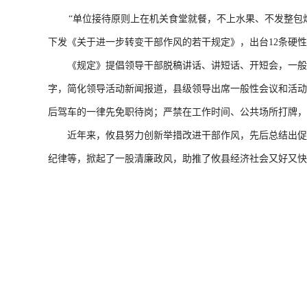
“单位接待原则上在机关食堂就餐，不上水果、不发整包烟
下发《关于进一步转变干部作风的若干规定》，出台12条硬
《规定》提倡领导干部脱稿讲话、讲短话、开短会，一般性会
字，简化领导活动新闻报道，县级领导出席一般性会议和活动
后驾车的一律先免职待岗；严禁在工作时间、公共场所打牌，
近年来，攸县努力创新举措改进干部作风，先后总结出促进攸
纪律等，掀起了一股清廉政风，助推了攸县经济社会又好又快