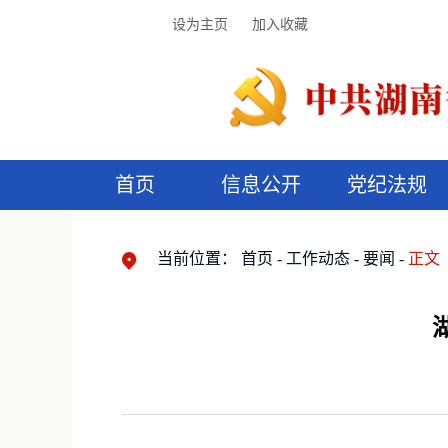
设为主页
加入收藏
首页
信息公开
党纪法规
领导机构
党内法规
监督曝光
执纪审查
廉润湖湘
资料库
工作程序
国家法律
信访举报
党纪政务处分
湖湘好家风
组织机构
纪法课堂
清风文苑
预
漫
当前位置：
首页
工作动态
要闻
正文