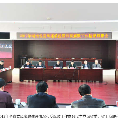
委就2012年全省党风廉政建设情况和反腐败工作向各民主党派省委、省工商联