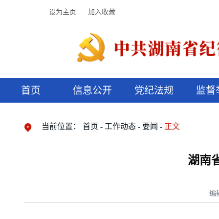
设为主页
加入收藏
首页
信息公开
党纪法规
监督
领导机构
党内法规
监督曝光
执纪审查
廉润湖湘
资料库
工作程序
国家法律
信访举报
党纪政务处分
湖湘好家风
组织机构
纪法课堂
清风文苑
预决算信
漫说纪法
当前位置：
首页
工作动态
要闻
正文
湖南
编