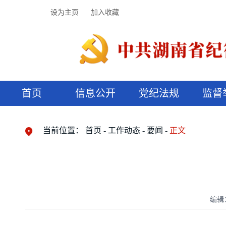
设为主页
加入收藏
首页
信息公开
党纪法规
监督
领导机构
党内法规
监督曝光
执纪审查
廉润湖湘
资料库
工作程序
国家法律
信访举报
党纪政务处分
湖湘好家风
组织机构
纪法课堂
清风文苑
预决算信
漫说纪法
当前位置：
首页
工作动态
要闻
正文
编辑