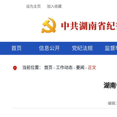
设为主页
加入收藏
首页
信息公开
党纪法规
监督
领导机构
党内法规
监督曝光
执纪审查
廉润湖湘
资料库
工作程序
国家法律
信访举报
党纪政务处分
湖湘好家风
组织机构
纪法课堂
清风文苑
预决算信
漫说纪法
当前位置：
首页
工作动态
要闻
正文
湖南
编辑