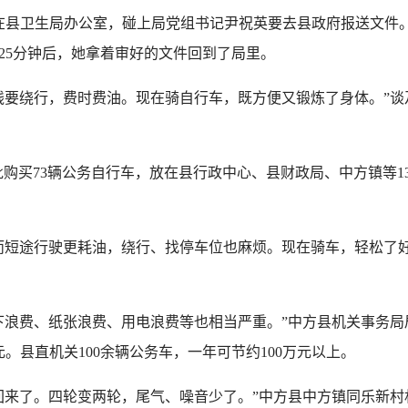
在县卫生局办公室，碰上局党组书记尹祝英要去县政府报送文件
25分钟后，她拿着审好的文件回到了局里。
要绕行，费时费油。现在骑自行车，既方便又锻炼了身体。”谈
批购买73辆公务自行车，放在县行政中心、县财政局、中方镇等1
短途行驶更耗油，绕行、找停车位也麻烦。现在骑车，轻松了好
浪费、纸张浪费、用电浪费等也相当严重。”中方县机关事务局
。县直机关100余辆公务车，一年可节约100万元以上。
来了。四轮变两轮，尾气、噪音少了。”中方县中方镇同乐新村