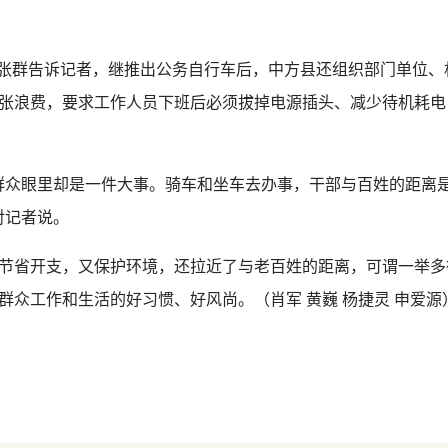
张群告诉记者，继推出公务自行车后，中方县还组织部门单位、
张浪费，要求工作人员下班后必须拔掉电源插头、减少待机耗电
群众眼里却是一件大事。骑车和坐车去办事，干部与百姓的距离
对记者说。
节省开支，又保护环境，还拉近了与老百姓的距离，可谓一举多
众工作和生活的好习惯、好风尚。（肖军 黄巍 杨捷灵 申爱源