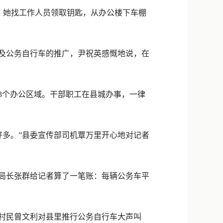
新浪微博
。她找工作人员领取钥匙，从办公楼下车棚
QQ
微信
及公务自行车的推广，尹祝英感慨地说，在
3个办公区域。干部职工在县城办事，一律
多。”县委宣传部司机覃万里开心地对记者
局长张群给记者算了一笔账：每辆公务车平
村民曾文利对县里推行公务自行车大声叫