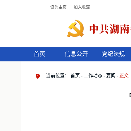
设为主页
加入收藏
首页
信息公开
党纪法规
领导机构
党内法规
监督曝光
执纪审查
廉润湖湘
资料库
工作程序
国家法律
信访举报
党纪政务处分
湖湘好家风
组织机构
纪法课堂
清风文苑
预
漫
当前位置：
首页
工作动态
要闻
正文