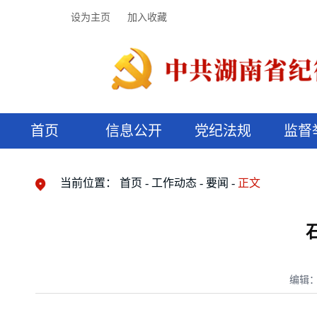
设为主页
加入收藏
首页
信息公开
党纪法规
监督
领导机构
党内法规
监督曝光
执纪审查
廉润湖湘
资料库
工作程序
国家法律
信访举报
党纪政务处分
湖湘好家风
组织机构
纪法课堂
清风文苑
预决算信
漫说纪法
当前位置：
首页
工作动态
要闻
正文
编辑