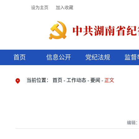
设为主页
加入收藏
首页
信息公开
党纪法规
监督
领导机构
党内法规
监督曝光
执纪审查
廉润湖湘
资料库
工作程序
国家法律
信访举报
党纪政务处分
湖湘好家风
组织机构
纪法课堂
清风文苑
预决算信
漫说纪法
当前位置：
首页
工作动态
要闻
正文
编辑