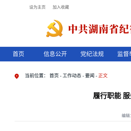
设为主页
加入收藏
首页
信息公开
党纪法规
监督
领导机构
党内法规
监督曝光
执纪审查
廉润湖湘
资料库
工作程序
国家法律
信访举报
党纪政务处分
湖湘好家风
组织机构
纪法课堂
清风文苑
预决算信
漫说纪法
当前位置：
首页
工作动态
要闻
正文
履行职能 
编辑