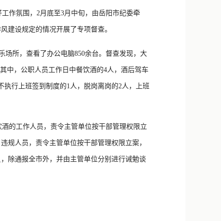
新浪微博
工作氛围，2月底至3月中旬，由岳阳市纪委牵
QQ
作风建设规定的情况开展了专项督查。
微信
乐场所，查看了办公电脑850余台。督查发现，大
，其中，公职人员工作日中餐饮酒的4人，酒后驾车
不执行上班签到制度的1人，脱岗离岗的2人，上班
酒的工作人员，责令主管单位按干部管理权限立
名违规人员，责令主管单位按干部管理权限立案，
员，除通报全市外，并由主管单位分别进行诫勉谈