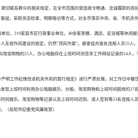
密切联系群众的相关规定，在全市范围内营造政令畅通、忠诚履职的良好
督查组，采取突击检查、明察暗访等方式，对全市落实中央、省、市机关
单位，219家县市区行政事业单位，40余家茶楼、酒店、足浴城等休闲娱
人无视作风建设的规定，仍然“顶风作案”。督查组共查处违规人员55人
和淘宝购物的25人，办公电脑存在上班时间浏览非工作网站记录的14人，
严明工作纪律改进机关作风的暂行规定》进行严肃处理。对工作日中餐饮
发现上班时间利用办公电脑娱乐、炒股、淘宝购物和上班时间脱岗的27
时间娱乐、淘宝购物等记录以及上班时间迟到、请人签到等23名违规人
理。（岳阳市纪委党风廉政室）