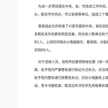
为进一步贯彻落实中央、省、市改进工作作风、
头，联合市作风办、市公安局等单位，组成三个
督查组此次共检查了43家市直和中央、省驻岳阳
多数机关作风都有明显改善，但也有少数单位和个
的1人，上班时间用办公电脑娱乐、看视频、炒股
迟到的8人。
对于违规人员，岳阳市纪委将按省纪委《进一步
案，给予党内严重警告或行政记大过处分。对当场
给予党内警告或行政警告处分。对办公电脑有上班
话、责令书面检查、取消当年评优评先资格等处