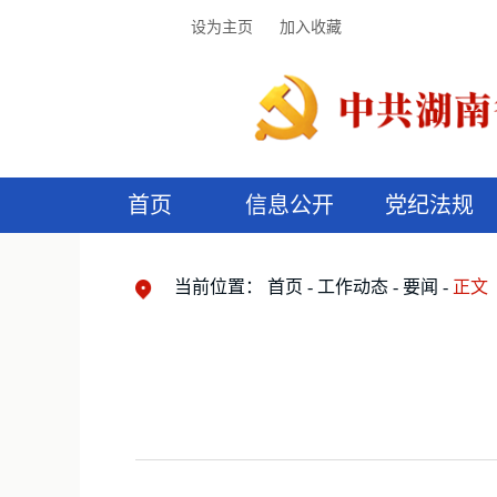
设为主页
加入收藏
首页
信息公开
党纪法规
领导机构
党内法规
监督曝光
执纪审查
廉润湖湘
资料库
工作程序
国家法律
信访举报
党纪政务处分
湖湘好家风
组织机构
纪法课堂
清风文苑
预
漫
当前位置：
首页
工作动态
要闻
正文