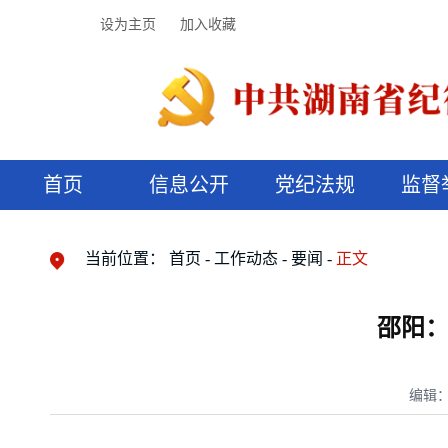
设为主页
加入收藏
首页
信息公开
党纪法规
监督
领导机构
党内法规
监督曝光
执纪审查
廉润湖湘
资料库
工作程序
国家法律
信访举报
党纪政务处分
湖湘好家风
组织机构
纪法课堂
清风文苑
预决算信
漫说纪法
当前位置：
首页
工作动态
要闻
正文
邵阳：
编辑