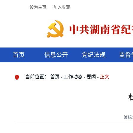
设为主页
加入收藏
首页
信息公开
党纪法规
监督
领导机构
党内法规
监督曝光
执纪审查
廉润湖湘
资料库
工作程序
国家法律
信访举报
党纪政务处分
湖湘好家风
组织机构
纪法课堂
清风文苑
预决算信
漫说纪法
当前位置：
首页
工作动态
要闻
正文
编辑