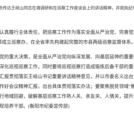
点传达王岐山同志在湘调研和在巡察工作座谈会上的讲话精神，并就执纪
履行主体责任，把巡察工作作为落实全面从严治党、完善党内监
部成立巡察办，在全省率先构建起完整的市县两级巡察监督体系
的重大决策，是全面从严治党向纵深发展、向基层延伸的重要
深化巡视巡察工作，同时要将巡视巡察打造成锻炼后备干部的重
汇报贯彻落实王岐山书记重要讲话精神意见，并以市委名义出台
作好会议精神汇报，出台具体贯彻落实办法；要聚焦脱贫领域“雁
行地域回避，破解基层巡察工作熟人关、亲友关、人情关，提升
现培养干部。(衡阳市纪委宣传部)