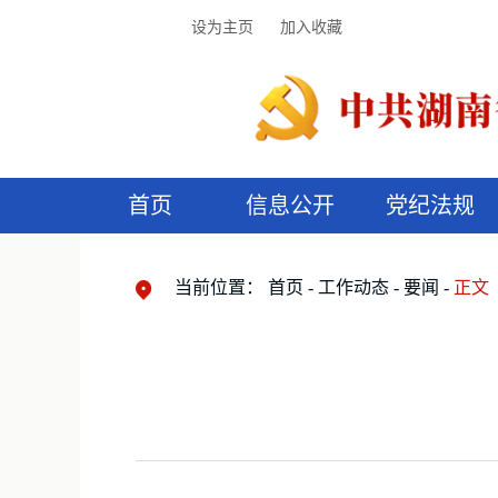
设为主页
加入收藏
首页
信息公开
党纪法规
领导机构
党内法规
监督曝光
执纪审查
廉润湖湘
资料库
工作程序
国家法律
信访举报
党纪政务处分
湖湘好家风
组织机构
纪法课堂
清风文苑
预
漫
当前位置：
首页
工作动态
要闻
正文