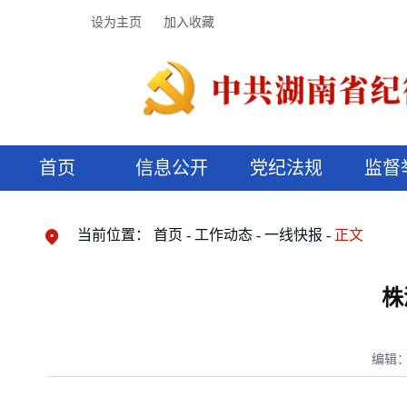
设为主页
加入收藏
首页
信息公开
党纪法规
监督
领导机构
党内法规
监督曝光
执纪审查
廉润湖湘
资料库
工作程序
国家法律
信访举报
党纪政务处分
湖湘好家风
组织机构
纪法课堂
清风文苑
预决算信
漫说纪法
当前位置：
首页
工作动态
一线快报
正文
株
编辑