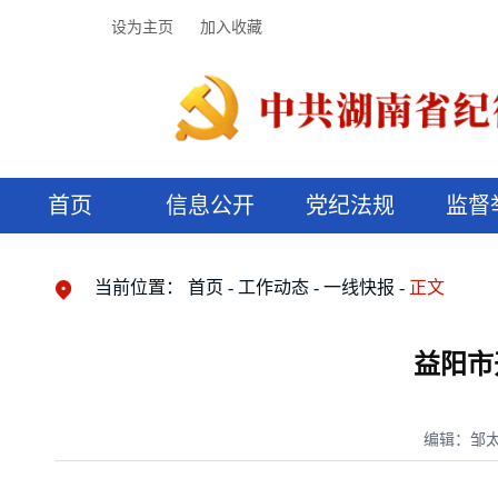
设为主页
加入收藏
首页
信息公开
党纪法规
监督
领导机构
党内法规
监督曝光
执纪审查
廉润湖湘
资料库
工作程序
国家法律
信访举报
党纪政务处分
湖湘好家风
组织机构
纪法课堂
清风文苑
预决算信
漫说纪法
当前位置：
首页
工作动态
一线快报
正文
益阳市
编辑：邹