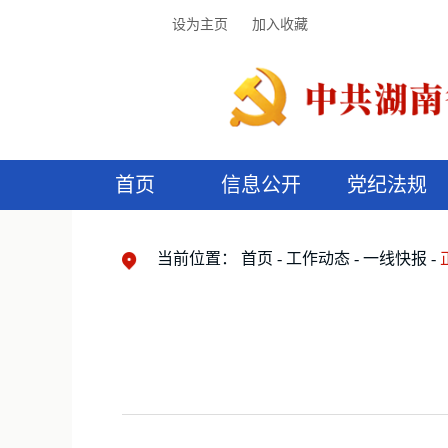
设为主页
加入收藏
首页
信息公开
党纪法规
领导机构
党内法规
监督曝光
执纪审查
廉润湖湘
资料库
工作程序
国家法律
信访举报
党纪政务处分
湖湘好家风
组织机构
纪法课堂
清风文苑
预
漫
当前位置：
首页
工作动态
一线快报