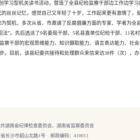
创学习型机关读书活动，营造了全县纪检监察干部边工作边学习
代的丝丝记忆，感觉自己又年轻了十岁，工作起来更有激情了，
动为契机，多次从省、市邀请了反腐倡廉方面的专家、学者为全
招法”。先后选派了9名委局干部、5名县直单位纪检干部、11
监察干部的宏观思维能力、知识摄取能力、语言表达能力、社会
步。目前，该县纪委共接待和处理群众来信来访38件（次），办
中共湖南省纪律检查委员会、湖南省监察委员会
省长沙市韶山北路1号 邮政编码：410011