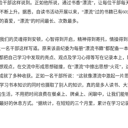
县纪检干部这样说到。正如他所说，通过书香“漂流”，让每位干部
不断上升。据悉，自读书活动开展以来，“漂流”过的书籍已有6
的喜爱，“漂流”的时间最长、次数最多。
让我们的灵魂得到安顿，心智得到开启，精神得到寄托，情操得
上一名干部这样写道。原来该县纪委为每册“漂流书籍”都配备一
中都把自己学习中发现的亮点、观点及学习心得等写在记录本上
想观点，在交流中形成思想碰撞，在“漂流”中擦出思想“火花”
，成就了多种收获。正如一名干部所说：“这就像漂流中激起一片
学习书本知识的同时也摄取了别人的知识，真的是多人读书、大
的生活，不用把时间浪费在餐桌上、牌桌上、闲聊中，让我们能
最好的休息方式。”据统计，在短短的三个月里，累计在学习记