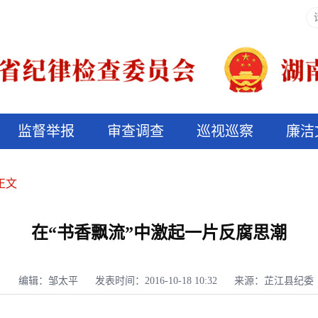
监督举报
审查调查
巡视巡察
廉洁
决算信息公开
说纪法
正文
在“书香飘流”中激起一片反腐思潮
编辑：邹太平
发表时间：2016-10-18 10:32
来源：芷江县纪委