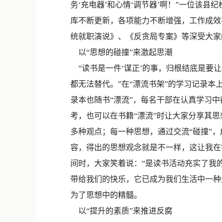
务‘充电器’和心情‘调节器’啊！”一位该
库不断更新，各项能力不断增强，工作成效
统就职演说》、《反贪局专案》等深受大家
以“思想的碰撞”来激起思潮
“读书是一件‘谋正’的事，归根结底是要
都无法替代。”在“漂流书架”的学习记录本
录本也随书“漂流”，每名干部在认真学习
考，也可以在书籍“漂流”时让大家分享其思
多种观点；每一种思想，通过交流“碰撞”
容，得出的思想观念就是不一样，这让我在
间时，大家笑着说：“是读书活动充实了我
带给我们的快乐，它已成为我们生活中一种
为了思想中的精髓。
以“提升的素质”来推进反腐