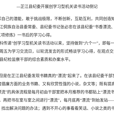
---芷江县纪委开展创学习型机关读书活动侧记
挥自己的潜能，敢于挑战极限，不断创新，互助互利，共同创造
芷江侗族自治县委常委、县纪委书记张必忠在该县纪委“书香漂流
五项修炼》一书后的学习心得。
百科传递”创学习型机关读书活动以来，坚持做到“六个一”，即每
周五为学习交流日，以轮流发言的形式畅谈学习心得，在观点交
县纪检监察干部的综合素质和办案水平。
但是在芷江县纪委发现书籍真的“漂流”起来了。在该县纪委干部
反腐倡廉方面的业务书籍、又有欣赏性强的小说，杂文等；既有提
漂流”的具体流程是每月初由干部室把本月推荐的书都贴上“漂流
，再把书在室与室之间进行“漂流”，每月底再“漂流”到始发站——
找出解决问题的办法；遇到不开心的事看看笑话、小说之类的书