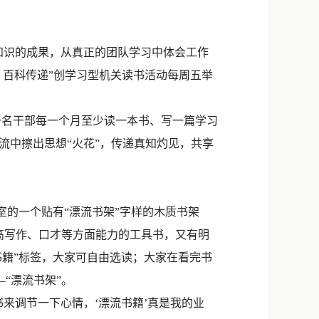
新浪微博
QQ
知识的成果，从真正的团队学习中体会工作
微信
、百科传递”创学习型机关读书活动每周五举
一名干部每一个月至少读一本书、写一篇学习
流中擦出思想“火花”，传递真知灼见，共享
室的一个贴有“漂流书架”字样的木质书架
高写作、口才等方面能力的工具书，又有明
书籍”标签，大家可自由选读；大家在看完书
“漂流书架”。
来调节一下心情，‘漂流书籍’真是我的业