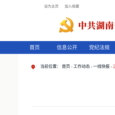
设为主页
加入收藏
首页
信息公开
党纪法规
领导机构
党内法规
监督曝光
执纪审查
廉润湖湘
资料库
工作程序
国家法律
信访举报
党纪政务处分
湖湘好家风
组织机构
纪法课堂
清风文苑
预
漫
当前位置：
首页
工作动态
一线快报