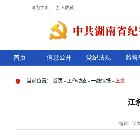
设为主页
加入收藏
首页
信息公开
党纪法规
监督
领导机构
党内法规
监督曝光
执纪审查
廉润湖湘
资料库
工作程序
国家法律
信访举报
党纪政务处分
湖湘好家风
组织机构
纪法课堂
清风文苑
预决算信
漫说纪法
当前位置：
首页
工作动态
一线快报
正文
江
编辑：邹