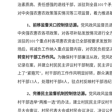
治素质高、责任感强的退线干部，派驻到全县
101
个矛
对中央强农惠农政策落实情况等三项监督，着力推进
1
、前移监督关口控制信访源。
党风政风监督员
中央强农惠农各项政策，对各项补贴发放情况进行全
派驻的
101
个重点村各项惠农资金已全部按要求发放到
场后，将减负工作纳入重点监督内容，对农民负担坚
转变村干部工作作风。
为确保村干部廉洁从政，党风
记录在案，并建立村民民主评议村干部制度，民主评
上了“紧箍咒”，村干部的工作作风明显好转，群众满
村干部
13
人，处理村干部
8
人，驻点村反映村干部违纪
2
、完善民主监督机制控制信访源。
党风政风监
村干部选举
“
两推一选
”
的办法，建立村民民主评议村
员大会审议、村民代表大会或村民会议决议、决议公