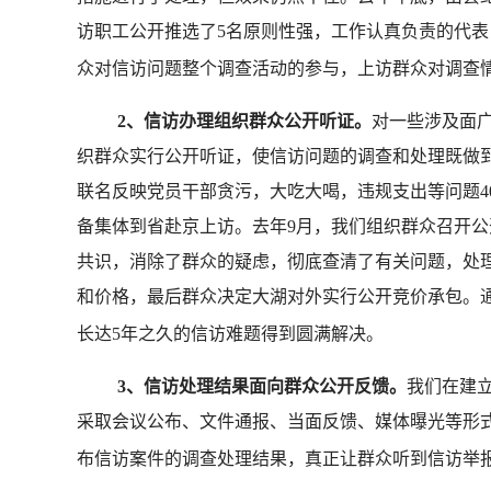
访职工公开推选了
5
名原则性强，工作认真负责的代表
众对信访问题整个调查活动的参与，上访群众对调查
2
、信访办理组织群众公开听证。
对一些涉及面
织群众实行公开听证，使信访问题的调查和处理既做
联名反映党员干部贪污，大吃大喝，违规支出等问题
4
备集体到省赴京上访。去年
9
月，我们组织群众召开公
共识，消除了群众的疑虑，彻底查清了有关问题，处
和价格，最后群众决定大湖对外实行公开竞价承包。
长达
5
年之久的信访难题得到圆满解决。
3
、信访处理结果面向群众公开反馈。
我们在建
采取会议公布、文件通报、当面反馈、媒体曝光等形
布信访案件的调查处理结果，真正让群众听到信访举