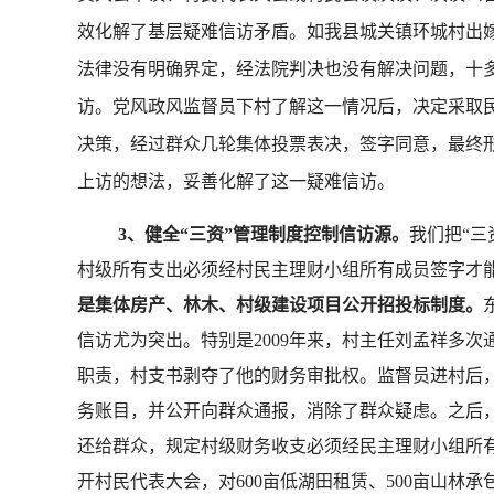
效化解了基层疑难信访矛盾。如我县城关镇环城村出
法律没有明确界定，经法院判决也没有解决问题，十
访。党风政风监督员下村了解这一情况后，决定采取
决策，经过群众几轮集体投票表决，签字同意，最终
上访的想法，妥善化解了这一疑难信访。
3
、健全
“
三资
”
管理制度控制信访源。
我们把
“
三
村级所有支出必须经村民主理财小组所有成员签字才
是集体房产、林木、村级建设项目公开招投标制度。
信访尤为突出。特别是
2009
年来，村主任刘孟祥多次
职责，村支书剥夺了他的财务审批权。监督员进村后
务账目，并公开向群众通报，消除了群众疑虑。之后
还给群众，规定村级财务收支必须经民主理财小组所
开村民代表大会，对
600
亩低湖田租赁、
500
亩山林承