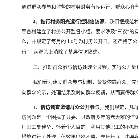
通过群众参与和监督的村务财务有序运行，群众心齐
4
、推行村务阳光运行控制信访源
。我们把规范
导各村建立了村务公开监督小组，要求涉及
“
三农
“
的
么，并规定了每月的１
0
号为村务公开日，还严格了公
行
”
，从源头上消除了基层信访隐患。
二、推动群众参与信访处理全过程，实行公开处
我们着力建立群众参与机制，紧紧依靠群众，充
向群众公示，处理结果及时向群众反馈，从而赢得群
1
、信访调查邀请群众公开参与。
我们规定，凡
访问题是一个困扰了县委、县政府多年的老大难的信
厂职工夏建华，怀着个人目的，利用其他职工的不知
措施进行了处理，但效果仍然不佳。去年年底，由县