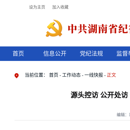
设为主页
加入收藏
首页
信息公开
党纪法规
监督
领导机构
党内法规
监督曝光
执纪审查
廉润湖湘
资料库
工作程序
国家法律
信访举报
党纪政务处分
湖湘好家风
组织机构
纪法课堂
清风文苑
预决算信
漫说纪法
当前位置：
首页
工作动态
一线快报
正文
源头控访 公开处访
编辑：