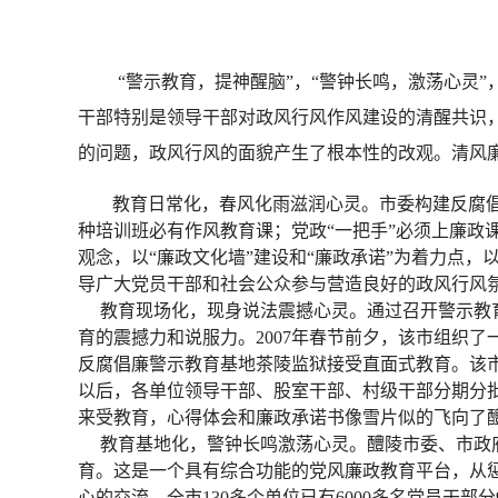
“警示教育，提神醒脑”，“警钟长鸣，激荡心灵
干部特别是领导干部对政风行风作风建设的清醒共识
的问题，政风行风的面貌产生了根本性的改观。清风
教育日常化，春风化雨滋润心灵。市委构建反腐
种培训班必有作风教育课；党政“一把手”必须上廉政
观念，以“廉政文化墙”建设和“廉政承诺”为着力点
导广大党员干部和社会公众参与营造良好的政风行风
教育现场化，现身说法震撼心灵。通过召开警示教育
育的震撼力和说服力。2007年春节前夕，该市组织了
反腐倡廉警示教育基地茶陵监狱接受直面式教育。该
以后，各单位领导干部、股室干部、村级干部分期分批
来受教育，心得体会和廉政承诺书像雪片似的飞向了
教育基地化，警钟长鸣激荡心灵。醴陵市委、市政府拨
育。这是一个具有综合功能的党风廉政教育平台，从
心的交流，全市130多个单位已有6000多名党员干部