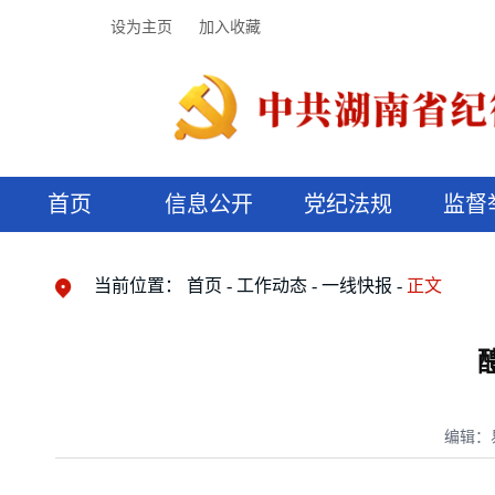
设为主页
加入收藏
首页
信息公开
党纪法规
监督
领导机构
党内法规
监督曝光
执纪审查
廉润湖湘
资料库
工作程序
国家法律
信访举报
党纪政务处分
湖湘好家风
组织机构
纪法课堂
清风文苑
预决算信
漫说纪法
当前位置：
首页
工作动态
一线快报
正文
编辑：