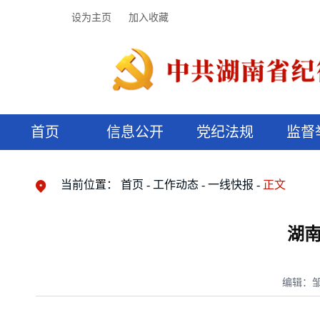
设为主页
加入收藏
首页
信息公开
党纪法规
监督
领导机构
党内法规
监督曝光
执纪审查
廉润湖湘
资料库
工作程序
国家法律
信访举报
党纪政务处分
湖湘好家风
组织机构
纪法课堂
清风文苑
预决算信
漫说纪法
当前位置：
首页
工作动态
一线快报
正文
湖
编辑：