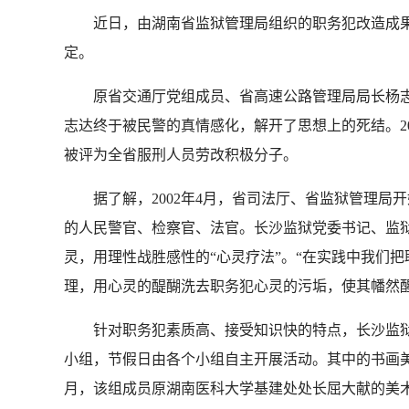
近日，由湖南省监狱管理局组织的职务犯改造成果报
定。
原省交通厅党组成员、省高速公路管理局局长杨志达
志达终于被民警的真情感化，解开了思想上的死结。20
被评为全省服刑人员劳改积极分子。
据了解，2002年4月，省司法厅、省监狱管理局
的人民警官、检察官、法官。长沙监狱党委书记、监
灵，用理性战胜感性的“心灵疗法”。“在实践中我们把
理，用心灵的醍醐洗去职务犯心灵的污垢，使其幡然醒
针对职务犯素质高、接受知识快的特点，长沙监狱
小组，节假日由各个小组自主开展活动。其中的书画美
月，该组成员原湖南医科大学基建处处长屈大献的美