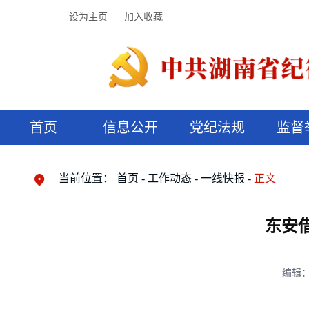
设为主页
加入收藏
首页
信息公开
党纪法规
监督
领导机构
党内法规
监督曝光
执纪审查
廉润湖湘
资料库
工作程序
国家法律
信访举报
党纪政务处分
湖湘好家风
组织机构
纪法课堂
清风文苑
预决算信
漫说纪法
当前位置：
首页
工作动态
一线快报
正文
东安
编辑