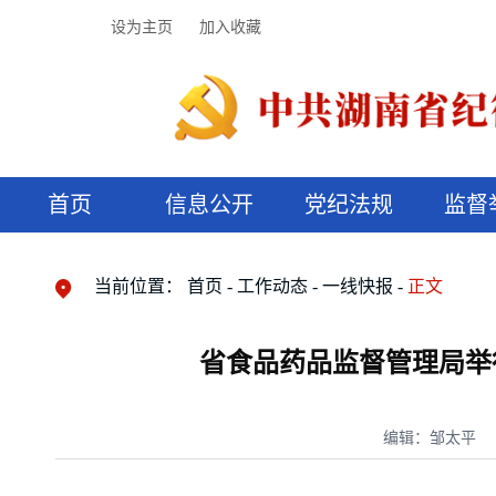
设为主页
加入收藏
首页
信息公开
党纪法规
监督
领导机构
党内法规
监督曝光
执纪审查
廉润湖湘
资料库
工作程序
国家法律
信访举报
党纪政务处分
湖湘好家风
组织机构
纪法课堂
清风文苑
预决算信
漫说纪法
当前位置：
首页
工作动态
一线快报
正文
省食品药品监督管理局举
编辑：邹太平