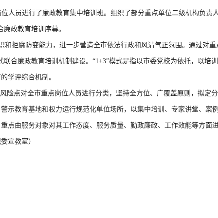
位人员进行了廉政教育集中培训班。组织了部分重点单位二级机构负责人和
联合廉政教育培训序幕。
拒腐防变能力，进一步营造全市依法行政和风清气正氛围。通过对重点
模式联合廉政教育培训机制建设。“1+3”模式是指以市委党校为依托，以
育的学评综合机制。
点对全市重点岗位人员进行分类，坚持全方位、广覆盖原则，拟定分
、警示教育基地和权力运行规范化单位场所，以集中培训、专家讲堂、案
。重点由服务对象对其工作态度、服务质量、勤政廉政、工作效能等方面
纪委宣教室）