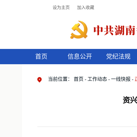
设为主页
加入收藏
首页
信息公开
党纪法规
领导机构
党内法规
监督曝光
执纪审查
廉润湖湘
资料库
工作程序
国家法律
信访举报
党纪政务处分
湖湘好家风
组织机构
纪法课堂
清风文苑
预
漫
当前位置：
首页
工作动态
一线快报
资兴