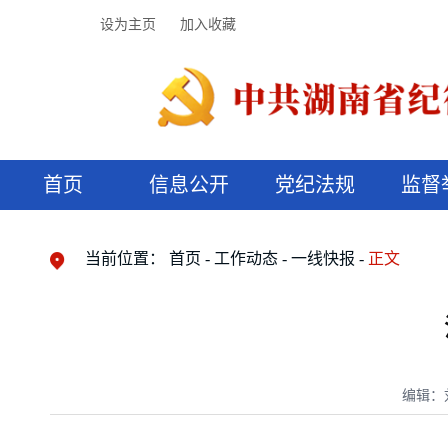
设为主页
加入收藏
首页
信息公开
党纪法规
监督
领导机构
党内法规
监督曝光
执纪审查
廉润湖湘
资料库
工作程序
国家法律
信访举报
党纪政务处分
湖湘好家风
组织机构
纪法课堂
清风文苑
预决算信
漫说纪法
当前位置：
首页
工作动态
一线快报
正文
编辑：