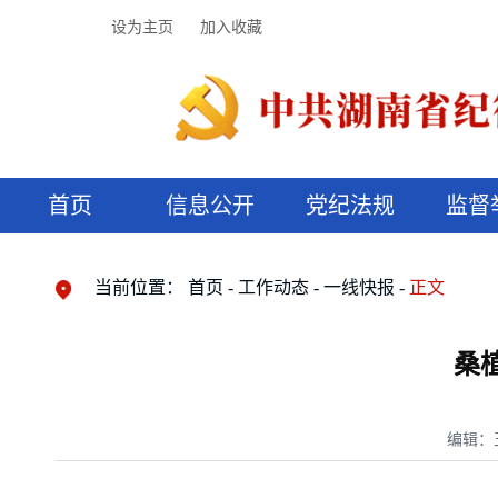
设为主页
加入收藏
首页
信息公开
党纪法规
监督
领导机构
党内法规
监督曝光
执纪审查
廉润湖湘
资料库
工作程序
国家法律
信访举报
党纪政务处分
湖湘好家风
组织机构
纪法课堂
清风文苑
预决算信
漫说纪法
当前位置：
首页
工作动态
一线快报
正文
桑
编辑：