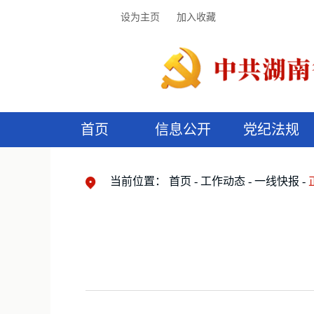
设为主页
加入收藏
首页
信息公开
党纪法规
领导机构
党内法规
监督曝光
执纪审查
廉润湖湘
资料库
工作程序
国家法律
信访举报
党纪政务处分
湖湘好家风
组织机构
纪法课堂
清风文苑
预
漫
当前位置：
首页
工作动态
一线快报