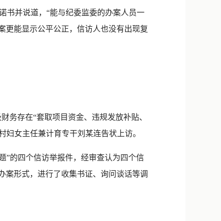
新浪微博
诺书并说道，“能与纪委监委的办案人员一
QQ
办案更能显示公平公正，信访人也没有出现复
微信
级财务存在“套取项目资金、违规发放补贴、
、村妇女主任兼计育专干刘某连告状上访。
题”的四个信访举报件，经审查认为四个信
”办案形式，进行了收集书证、询问谈话等调