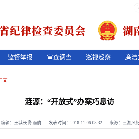
监督举报
审查调查
巡视巡察
廉洁
决算信息公开
说纪法
正文
涟源：“开放式”办案巧息访
编辑：王城长 陈雨航
发表时间：2018-11-06 08:32
来源：三湘风