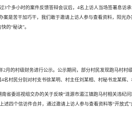
3个多小时的案件反馈答辩会议后，4名上访人当场签署息访承
“办案是苦干加巧干，我们敢于邀请上访人参与查看资料，阳光
快的“秘诀”。
17年2月的村级财务进行公示。公示期间，部分村民发现跑马村村
竹组4名村民分别对村支书徐某明、村主任刘某相、村秘书龙某辉
到湖南省委巡视组交办的关于反映“涟源市湄江镇跑马村相关违纪问
上述四个信访件合并，通过邀请上访人参与查看资料等“开放式