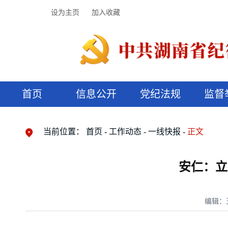
设为主页
加入收藏
首页
信息公开
党纪法规
监督
领导机构
党内法规
监督曝光
执纪审查
廉润湖湘
资料库
工作程序
国家法律
信访举报
党纪政务处分
湖湘好家风
组织机构
纪法课堂
清风文苑
预决算信
漫说纪法
当前位置：
首页
工作动态
一线快报
正文
安仁：立
编辑：