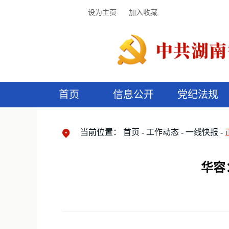
设为主页
加入收藏
首页
信息公开
党纪法规
领导机构
党内法规
监督曝光
执纪审查
廉润湖湘
资料库
工作程序
国家法律
信访举报
党纪政务处分
湖湘好家风
组织机构
纪法课堂
清风文苑
预
漫
当前位置：
首页
工作动态
一线快报
华容