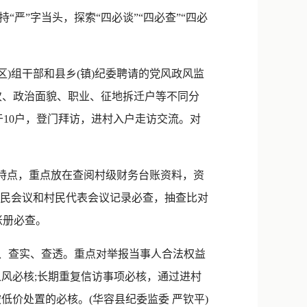
新浪微博
”字当头，探索“四必谈”“四必查”“四必
QQ
微信
)组干部和县乡(镇)纪委聘请的党风政风监
次、政治面貌、职业、征地拆迁户等不同分
于10户，登门拜访，进村入户走访交流。对
特点，重点放在查阅村级财务台账资料，资
村民会议和村民代表会议记录必查，抽查比对
账册必查。
、查实、查透。重点对举报当事人合法权益
风必核;长期重复信访事项必核，通过进村
价处置的必核。(华容县纪委监委 严钦平)