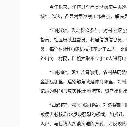
今年以来，华容县全面贯彻落实中央巡视工
核”工作法，凸显村居巡察工作亮点，解决
“四必谈”，发动群众参与。对村(社区)务
督员、社区廉政监督员、村居信访信息员、
类，每个村(社区)随机抽取不少于20人，
外出务工村民，随机抽取不少于10人进行
“四必查”，延伸监督触角。农村基层组织
金涉及哪里，巡察触角就延伸到哪里。对村
记录的时间与真实性;土地流转、资产出租出
“四必核”，深挖问题线索。对巡察期间
被侵害必核;群众反映强烈的领域，如拆迁
入户、与信访人约谈沟通的方式，对反映的