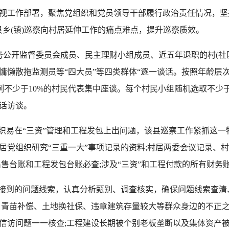
作部署，聚焦党组织和党员领导干部履行政治责任情况，坚持“严
县乡(镇)巡察向村居延伸工作的痛点难点，提升巡察质效。
公开监督委员会成员、民主理财小组成员、近五年退职的村(社区
慵懒散拖监测员等“四大员”等四类群体“逐一谈话。按照年龄层
比例不少于10%的村民代表集中座谈。每个村民小组随机选取不少
电话访谈。
易在“三资”管理和工程发包上出问题，该县巡察工作紧抓这一
居党组织研究“三重一大”事项记录的资料;村居两委会议记录、
售台账和工程发包台账必查;涉及“三资”和工程付款的所有财务
接到的问题线索，认真分析甄别、调查核实，确保问题线索查清
、青苗补偿、土地换社保、违章建筑存量较大等群众身边的不正之
信访问题一一核查;工程建设长期被个别老板垄断以及集体资产被低