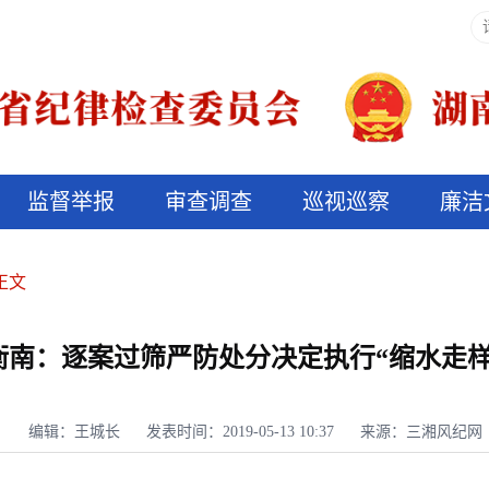
监督举报
审查调查
巡视巡察
廉洁
决算信息公开
说纪法
正文
衡南：逐案过筛严防处分决定执行“缩水走样
编辑：王城长
发表时间：2019-05-13 10:37
来源：三湘风纪网