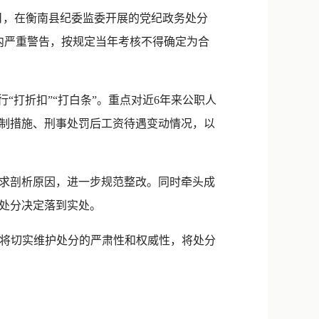
新浪微博
日，在衡南县纪委监委开展的党纪政务处分
QQ
内严重警告，按规定当年考核不得确定为合
微信
打折扣”“打白条”。重点对近6年来公职人
制措施、刑事处罚后工资待遇变动情况，以
求剖析原因，进一步规范整改。同时牵头成
处分决定落到实处。
将切实维护处分的严肃性和权威性，将处分