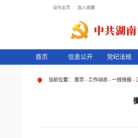
设为主页
加入收藏
首页
信息公开
党纪法规
领导机构
党内法规
监督曝光
执纪审查
廉润湖湘
资料库
工作程序
国家法律
信访举报
党纪政务处分
湖湘好家风
组织机构
纪法课堂
清风文苑
预
漫
当前位置：
首页
工作动态
一线快报