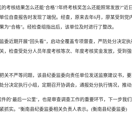
考核结果怎么还能‘合格’?年终考核奖怎么还能照常发放?”近
单位自查报告时发现了端倪。经查，原来去年6月，廖某受到党
果为“合格”。经检查组指出后，该单位及时进行了整改。
近期开展“回头看”，启动全覆盖专项督查，严防处分决定执行“
关，检查受处分人员年度考核等次、年度考核奖金发放，受到强
关不严等问题，该县纪委监委向责任单位发送监察建议书，要
处分决定执行小组，定期召开协调会，通报处分执行情况，推动
的‘最后一公里’，也是审查调查工作的重要环节，下一步我们
紧抓实。”衡南县纪委监委相关负责人表示。(衡南县纪委监委)