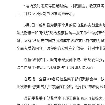
“这场及时雨来得正是时候，对我而言，收获满满，
上，甘堰乡纪委副书记覃海燕表示。
5月6日，慈利县为期半个月的纪检监察实战业务培
法法衔接”“如何认识纪检监察信访举报工作” “做好新
识，又有“从历史中国制度构成中汲取文化自信的力量
全面素质的内容。课程内容安排有的放矢，针对性非
在授课师资中，既有市纪委副书记、市纪委常委，
结合自身工作实际 “现身说法”,让培训入脑入心。
在现场，全县200名纪检监察干部们聚精会神，认
此次培训“接地气儿”“可操作性强”，他们是“带着问
县纪委监委干部监督室干部王俊花表示收获极大，“纪