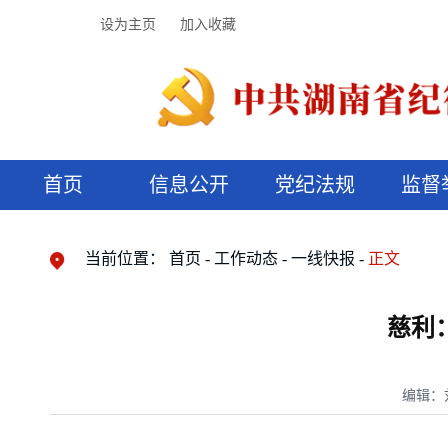
设为主页
加入收藏
首页
信息公开
党纪法规
监督
领导机构
党内法规
监督曝光
执纪审查
廉润湖湘
资料库
工作程序
国家法律
信访举报
党纪政务处分
湖湘好家风
组织机构
纪法课堂
清风文苑
预决算信
漫说纪法
当前位置：
首页
工作动态
一线快报
正文
慈利：
编辑：