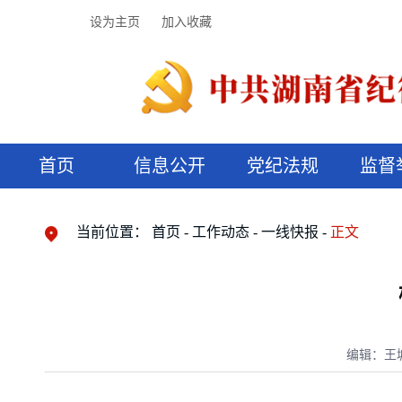
设为主页
加入收藏
首页
信息公开
党纪法规
监督
领导机构
党内法规
监督曝光
执纪审查
廉润湖湘
资料库
工作程序
国家法律
信访举报
党纪政务处分
湖湘好家风
组织机构
纪法课堂
清风文苑
预决算信
漫说纪法
当前位置：
首页
工作动态
一线快报
正文
编辑：王