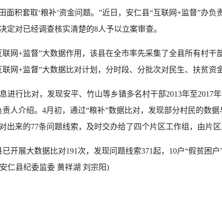
积套取‘粮补’资金问题。”近日，安仁县“互联网+监督”办负责
决定对已经调查核实清楚的8人予以立案审查。
联网+监督”大数据作用，该县在全市率先采集了全县所有村干
互联网+监督”大数据比对计划，分时段、分批次对民生、扶贫资
进行比对，发现安平、竹山等乡镇多名村干部2013年至2017
负责人介绍。4月初，通过“粮补”数据比对，发现部分村民的数
对出来的77条问题线索，及时交办给了四个片区工作组，由片
开展大数据比对191次，发现问题线索371起，10户“假贫困户
(安仁县纪委监委 黄祥湖 刘宗阳)