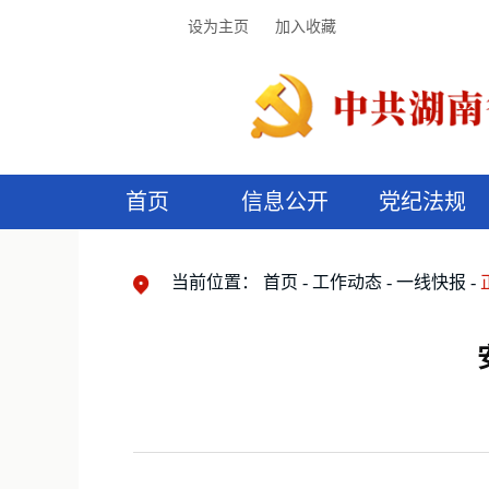
设为主页
加入收藏
首页
信息公开
党纪法规
领导机构
党内法规
监督曝光
执纪审查
廉润湖湘
资料库
工作程序
国家法律
信访举报
党纪政务处分
湖湘好家风
组织机构
纪法课堂
清风文苑
预
漫
当前位置：
首页
工作动态
一线快报