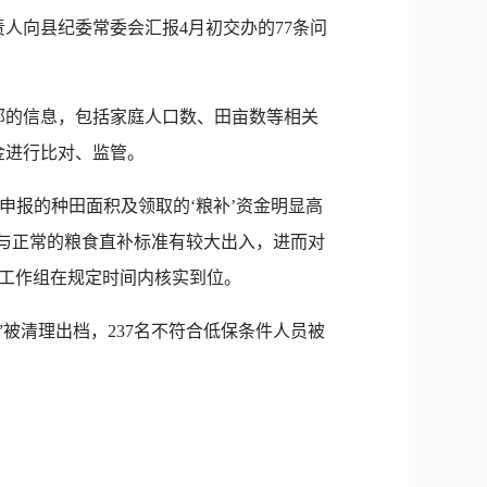
新浪微博
人向县纪委常委会汇报4月初交办的77条问
QQ
微信
部的信息，包括家庭人口数、田亩数等相关
金进行比对、监管。
年申报的种田面积及领取的‘粮补’资金明显高
据与正常的粮食直补标准有较大出入，进而对
区工作组在规定时间内核实到位。
”被清理出档，237名不符合低保条件人员被