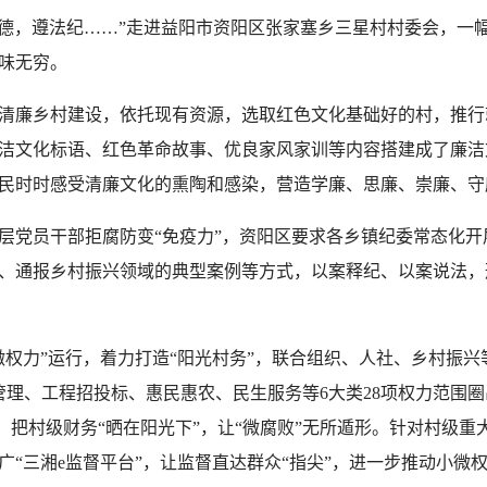
德，遵法纪……”走进益阳市资阳区张家塞乡三星村村委会，一
味无穷。
清廉乡村建设，依托现有资源，选取红色文化基础好的村，推行
洁文化标语、红色革命故事、优良家风家训等内容搭建成了廉洁
民时时感受清廉文化的熏陶和感染，营造学廉、思廉、崇廉、守
党员干部拒腐防变“免疫力”，资阳区要求各乡镇纪委常态化开
、通报乡村振兴领域的典型案例等方式，以案释纪、以案说法，
。
力”运行，着力打造“阳光村务”，联合组织、人社、乡村振兴
)管理、工程招投标、惠民惠农、民生服务等6大类28项权力范围
式，把村级财务“晒在阳光下”，让“微腐败”无所遁形。针对村级
“三湘e监督平台”，让监督直达群众“指尖”，进一步推动小微