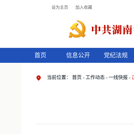
设为主页
加入收藏
首页
信息公开
党纪法规
领导机构
党内法规
监督曝光
执纪审查
廉润湖湘
资料库
工作程序
国家法律
信访举报
党纪政务处分
湖湘好家风
组织机构
纪法课堂
清风文苑
预
漫
当前位置：
首页
工作动态
一线快报