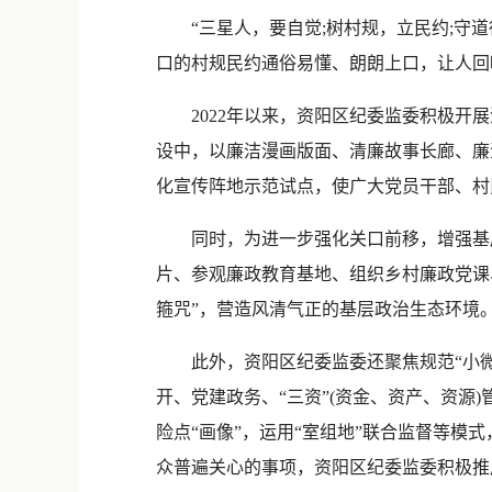
“三星人，要自觉;树村规，立民约;守道
口的村规民约通俗易懂、朗朗上口，让人回
2022年以来，资阳区纪委监委积极开展
设中，以廉洁漫画版面、清廉故事长廊、廉
化宣传阵地示范试点，使广大党员干部、村
同时，为进一步强化关口前移，增强基层
片、参观廉政教育基地、组织乡村廉政党课
箍咒”，营造风清气正的基层政治生态环境
此外，资阳区纪委监委还聚焦规范“小微权
开、党建政务、“三资”(资金、资产、资源
险点“画像”，运用“室组地”联合监督等模
众普遍关心的事项，资阳区纪委监委积极推广