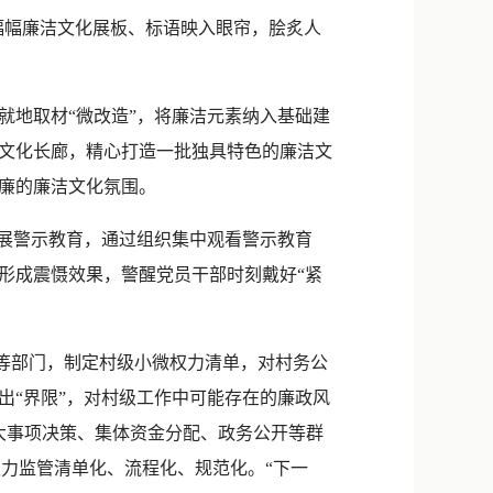
新浪微博
幅幅廉洁文化展板、标语映入眼帘，脍炙人
QQ
微信
就地取材“微改造”，将廉洁元素纳入基础建
文化长廊，精心打造一批独具特色的廉洁文
廉的廉洁文化氛围。
展警示教育，通过组织集中观看警示教育
形成震慑效果，警醒党员干部时刻戴好“紧
等部门，制定村级小微权力清单，对村务公
圈出“界限”，对村级工作中可能存在的廉政风
重大事项决策、集体资金分配、政务公开等群
权力监管清单化、流程化、规范化。“下一