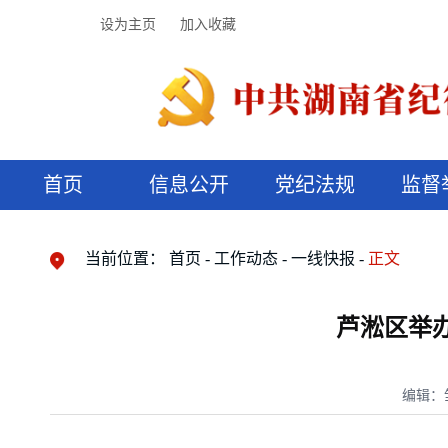
设为主页
加入收藏
首页
信息公开
党纪法规
监督
领导机构
党内法规
监督曝光
执纪审查
廉润湖湘
资料库
工作程序
国家法律
信访举报
党纪政务处分
湖湘好家风
组织机构
纪法课堂
清风文苑
预决算信
漫说纪法
当前位置：
首页
工作动态
一线快报
正文
芦淞区举
编辑：