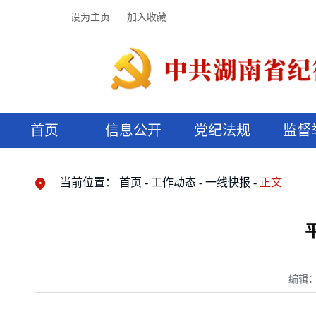
设为主页
加入收藏
首页
信息公开
党纪法规
监督
领导机构
党内法规
监督曝光
执纪审查
廉润湖湘
资料库
工作程序
国家法律
信访举报
党纪政务处分
湖湘好家风
组织机构
纪法课堂
清风文苑
预决算信
漫说纪法
当前位置：
首页
工作动态
一线快报
正文
编辑