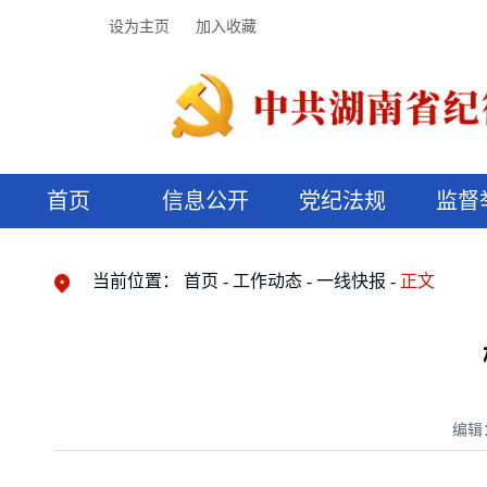
设为主页
加入收藏
首页
信息公开
党纪法规
监督
领导机构
党内法规
监督曝光
执纪审查
廉润湖湘
资料库
工作程序
国家法律
信访举报
党纪政务处分
湖湘好家风
组织机构
纪法课堂
清风文苑
预决算信
漫说纪法
当前位置：
首页
工作动态
一线快报
正文
编辑