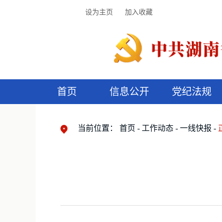
设为主页
加入收藏
首页
信息公开
党纪法规
领导机构
党内法规
监督曝光
执纪审查
廉润湖湘
资料库
工作程序
国家法律
信访举报
党纪政务处分
湖湘好家风
组织机构
纪法课堂
清风文苑
预
漫
当前位置：
首页
工作动态
一线快报