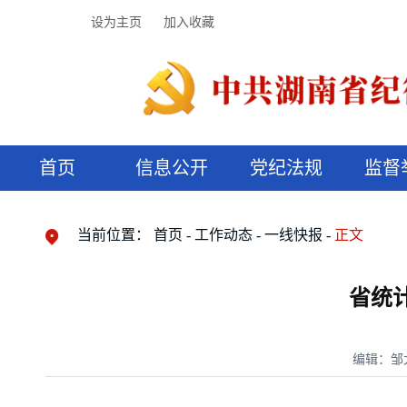
设为主页
加入收藏
首页
信息公开
党纪法规
监督
领导机构
党内法规
监督曝光
执纪审查
廉润湖湘
资料库
工作程序
国家法律
信访举报
党纪政务处分
湖湘好家风
组织机构
纪法课堂
清风文苑
预决算信
漫说纪法
当前位置：
首页
工作动态
一线快报
正文
省统
编辑：邹