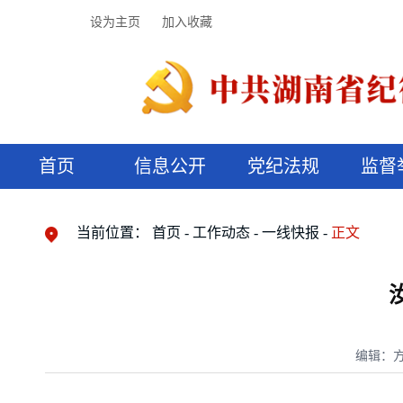
设为主页
加入收藏
首页
信息公开
党纪法规
监督
领导机构
党内法规
监督曝光
执纪审查
廉润湖湘
资料库
工作程序
国家法律
信访举报
党纪政务处分
湖湘好家风
组织机构
纪法课堂
清风文苑
预决算信
漫说纪法
当前位置：
首页
工作动态
一线快报
正文
编辑：