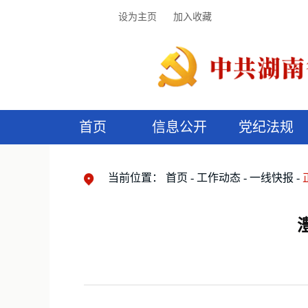
设为主页
加入收藏
首页
信息公开
党纪法规
领导机构
党内法规
监督曝光
执纪审查
廉润湖湘
资料库
工作程序
国家法律
信访举报
党纪政务处分
湖湘好家风
组织机构
纪法课堂
清风文苑
预
漫
当前位置：
首页
工作动态
一线快报