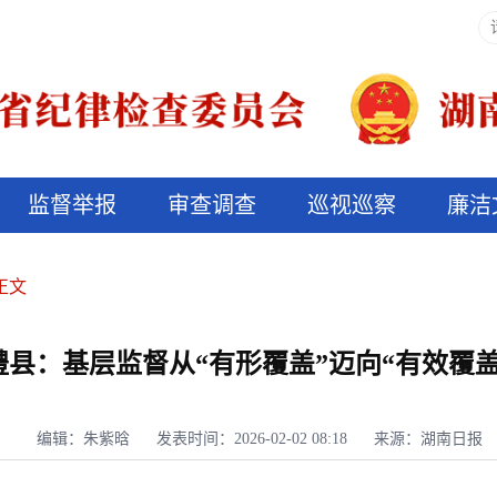
监督举报
审查调查
巡视巡察
廉洁
决算信息公开
说纪法
正文
澧县：基层监督从“有形覆盖”迈向“有效覆盖
编辑：朱紫晗
发表时间：2026-02-02 08:18
来源：湖南日报