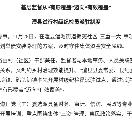
基层监督从“有形覆盖”迈向“有效覆盖”
澧县试行村级纪检员派驻制度
。”1月28日，在澧县澧澹街道拥宪社区“三重一大”事
划举债安装路灯的方案，及时守住集体资金安全底线。
由村（社区）干部兼任，监督者与本地事务、人员关联
关系，又制约乡村治理效能提升。”澧县县委常委、县纪委
官垸镇、码头铺镇率先开展村级纪检员派驻试点，通过派
有形覆盖”迈向“有效覆盖”。
）党（工）委选派具备财务、审计、信访、民政等专业
开展培训，重点围绕集体“三资”管理、惠民政策落实、